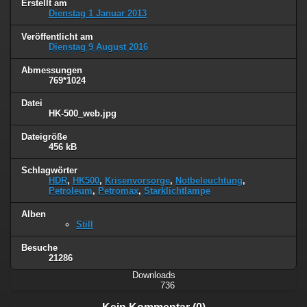
Erstellt am
Dienstag 1 Januar 2013
Veröffentlicht am
Dienstag 9 August 2016
Abmessungen
769*1024
Datei
HK-500_web.jpg
Dateigröße
456 kB
Schlagwörter
HDR
,
HK500
,
Krisenvorsorge
,
Notbeleuchtung
,
Petroleum
,
Petromax
,
Starklichtlampe
Alben
Still
Besuche
21286
Downloads
736