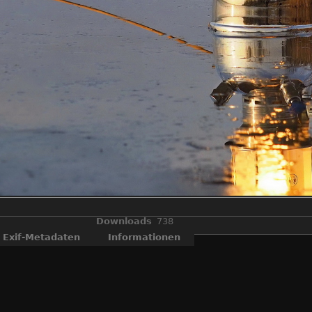
Downloads
738
Exif-Metadaten
Informationen
m gefrorenen See. Mit Spiegelung in einer Pfütze von angetautem Ei
Natur, Petromax, See, Spiegelung, Starklichtlampe, kalt, warm, Krise