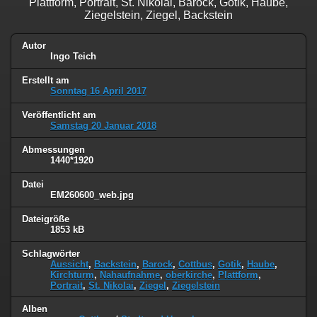
Plattform, Portrait, St. Nikolai, Barock, Gotik, Haube,
Ziegelstein, Ziegel, Backstein
Autor
Ingo Teich
Erstellt am
Sonntag 16 April 2017
Veröffentlicht am
Samstag 20 Januar 2018
Abmessungen
1440*1920
Datei
EM260600_web.jpg
Dateigröße
1853 kB
Schlagwörter
Aussicht
,
Backstein
,
Barock
,
Cottbus
,
Gotik
,
Haube
,
Kirchturm
,
Nahaufnahme
,
oberkirche
,
Plattform
,
Portrait
,
St. Nikolai
,
Ziegel
,
Ziegelstein
Alben