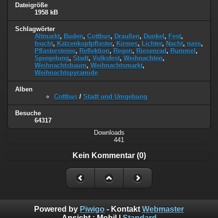
Dateigröße
1958 kB
Schlagwörter
Altmarkt
,
Buden
,
Cottbus
,
Draußen
,
Dunkel
,
Fest
,
feucht
,
Katzenkopfpflaster
,
Kirmes
,
Lichter
,
Nacht
,
nass
,
Pflastersteine
,
Reflektion
,
Regen
,
Riesenrad
,
Rummel
,
Spiegelung
,
Stadt
,
Volksfest
,
Weihnachten
,
Weihnachtsbaum
,
Weihnachtsmarkt
,
Weihnachtspyramide
Alben
Cottbus
/
Stadt und Umgebung
Besuche
64317
Downloads
441
Kein Kommentar (0)
Powered by
Piwigo
- Kontakt
Webmaster
Ansicht :
Mobil
|
Standard