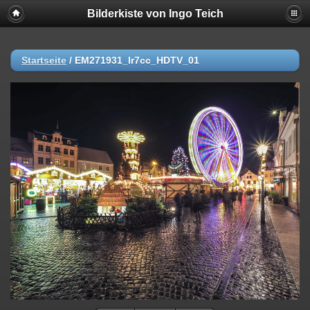
Bilderkiste von Ingo Teich
Startseite
/
EM271931_lr7cc_HDTV_01