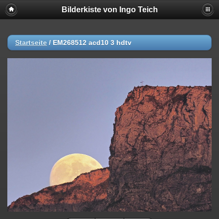
Bilderkiste von Ingo Teich
Startseite
/
EM268512 acd10 3 hdtv