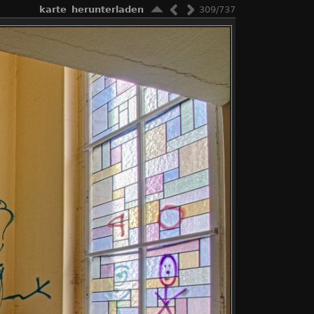
karte
herunterladen
309/737