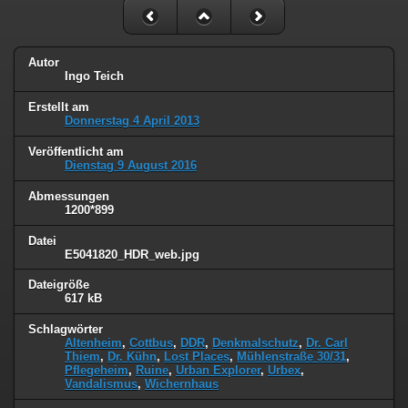
Autor
Ingo Teich
Erstellt am
Donnerstag 4 April 2013
Veröffentlicht am
Dienstag 9 August 2016
Abmessungen
1200*899
Datei
E5041820_HDR_web.jpg
Dateigröße
617 kB
Schlagwörter
Altenheim
,
Cottbus
,
DDR
,
Denkmalschutz
,
Dr. Carl
Thiem
,
Dr. Kühn
,
Lost Places
,
Mühlenstraße 30/31
,
Pflegeheim
,
Ruine
,
Urban Explorer
,
Urbex
,
Vandalismus
,
Wichernhaus