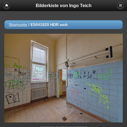
Bilderkiste von Ingo Teich
Startseite
/
E5041820 HDR web