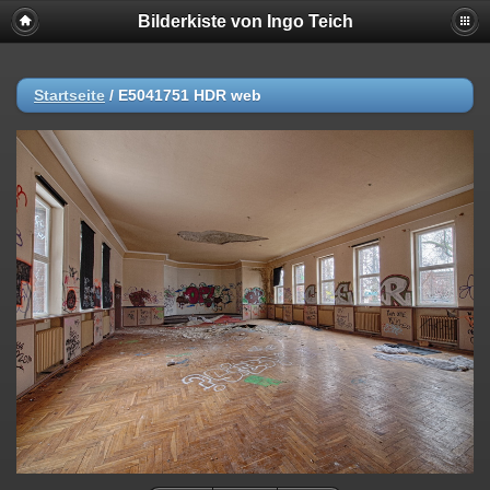
Bilderkiste von Ingo Teich
Startseite
/
E5041751 HDR web