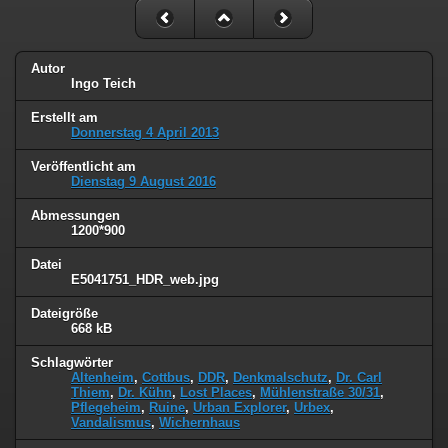
Autor
Ingo Teich
Erstellt am
Donnerstag 4 April 2013
Veröffentlicht am
Dienstag 9 August 2016
Abmessungen
1200*900
Datei
E5041751_HDR_web.jpg
Dateigröße
668 kB
Schlagwörter
Altenheim
,
Cottbus
,
DDR
,
Denkmalschutz
,
Dr. Carl
Thiem
,
Dr. Kühn
,
Lost Places
,
Mühlenstraße 30/31
,
Pflegeheim
,
Ruine
,
Urban Explorer
,
Urbex
,
Vandalismus
,
Wichernhaus