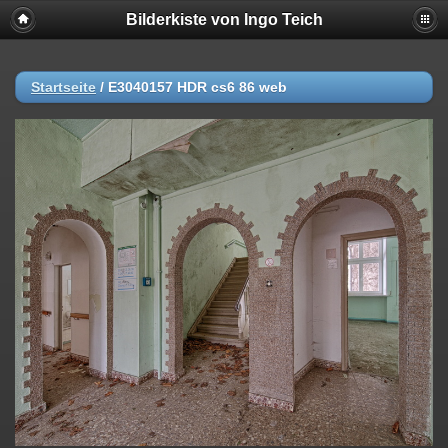
Bilderkiste von Ingo Teich
Startseite
/
E3040157 HDR cs6 86 web