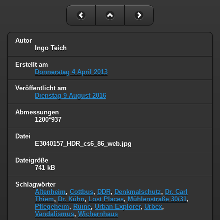
Autor
Ingo Teich
Erstellt am
Donnerstag 4 April 2013
Veröffentlicht am
Dienstag 9 August 2016
Abmessungen
1200*937
Datei
E3040157_HDR_cs6_86_web.jpg
Dateigröße
741 kB
Schlagwörter
Altenheim
,
Cottbus
,
DDR
,
Denkmalschutz
,
Dr. Carl
Thiem
,
Dr. Kühn
,
Lost Places
,
Mühlenstraße 30/31
,
Pflegeheim
,
Ruine
,
Urban Explorer
,
Urbex
,
Vandalismus
,
Wichernhaus