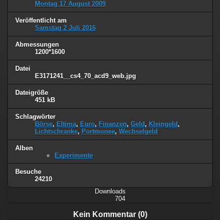
Montag 17 August 2009
Veröffentlicht am
Samstag 2 Juli 2016
Abmessungen
1200*1600
Datei
E3171241__cs4_70_acd9_web.jpg
Dateigröße
451 kB
Schlagwörter
Börse
,
Eltima
,
Euro
,
Finanzen
,
Geld
,
Kleingeld
,
Lichtschranke
,
Portmonee
,
Wechselgeld
Alben
Experimente
Besuche
24210
Downloads
704
Kein Kommentar (0)