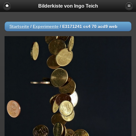
Bilderkiste von Ingo Teich
Startseite
/
Experimente
/
E3171241 cs4 70 acd9 web