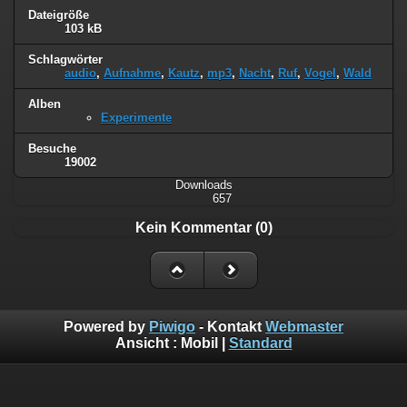
Dateigröße
103 kB
Schlagwörter
audio
,
Aufnahme
,
Kautz
,
mp3
,
Nacht
,
Ruf
,
Vogel
,
Wald
Alben
Experimente
Besuche
19002
Downloads
657
Kein Kommentar (0)
Powered by
Piwigo
- Kontakt
Webmaster
Ansicht :
Mobil
|
Standard