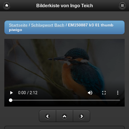
Bilderkiste von Ingo Teich
Startseite
/
Schlagwort
Bach
/
EM150887 lr3 01 thumb
piwigo