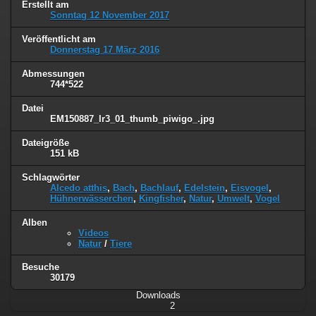
Erstellt am
Sonntag 12 November 2017
Veröffentlicht am
Donnerstag 17 März 2016
Abmessungen
744*522
Datei
EM150887_lr3_01_thumb_piwigo_.jpg
Dateigröße
151 kB
Schlagwörter
Alcedo atthis
,
Bach
,
Bachlauf
,
Edelstein
,
Eisvogel
,
Hühnerwässerchen
,
Kingfisher
,
Natur
,
Umwelt
,
Vogel
Alben
Videos
Natur
/
Tiere
Besuche
30179
Downloads
2