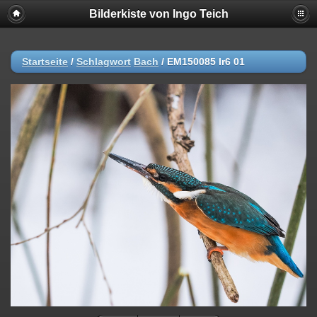
Bilderkiste von Ingo Teich
Startseite
/
Schlagwort
Bach
/
EM150085 lr6 01