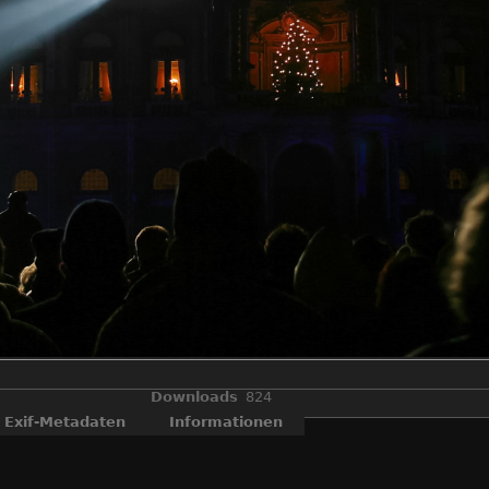
Downloads
824
Exif-Metadaten
Informationen
stagabend (07.12.2002) im Licht von über 15.000 Lampen. Unter dem
ler Gert Hof mit der Installation ein Zeichen nach dem Hochwaser s