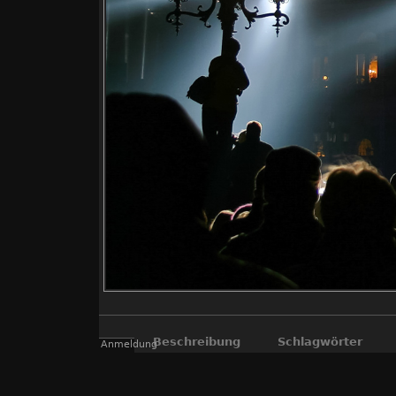
Beschreibung
Schlagwörter
Anmeldung
Die Dresdner Semperoper erstrahlt am Sam
Künst