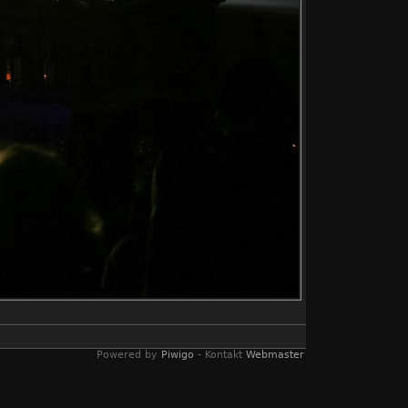
Powered by
Piwigo
- Kontakt
Webmaster
 Motto "Dresden leuchtet wieder" will der
etzen.