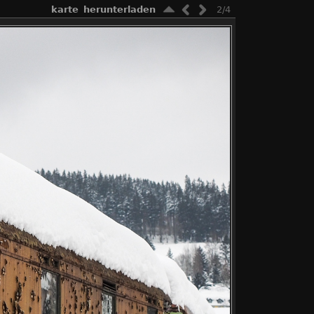
karte
herunterladen
2/4