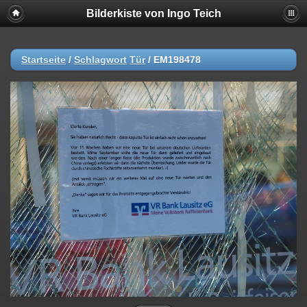
Bilderkiste von Ingo Teich
Startseite
/
Schlagwort
Tür
/
EM198478