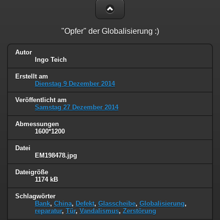
"Opfer" der Globalisierung :)
Autor
Ingo Teich
Erstellt am
Dienstag 9 Dezember 2014
Veröffentlicht am
Samstag 27 Dezember 2014
Abmessungen
1600*1200
Datei
EM198478.jpg
Dateigröße
1174 kB
Schlagwörter
Bank
,
China
,
Defekt
,
Glasscheibe
,
Globalisierung
,
reparatur
,
Tür
,
Vandalismus
,
Zerstörung