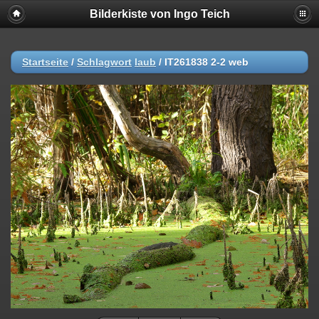
Bilderkiste von Ingo Teich
Startseite
/
Schlagwort
laub
/
IT261838 2-2 web