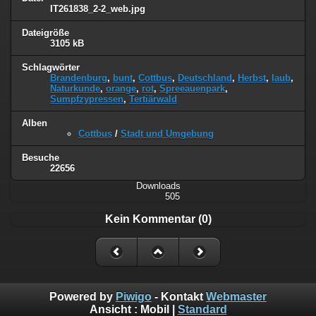
IT261838_2-2_web.jpg
Dateigröße
3105 kB
Schlagwörter
Brandenburg
,
bunt
,
Cottbus
,
Deutschland
,
Herbst
,
laub
,
Naturkunde
,
orange
,
rot
,
Spreeauenpark
,
Sumpfzypressen
,
Tertiärwald
Alben
Cottbus
/
Stadt und Umgebung
Besuche
22656
Downloads
505
Kein Kommentar (0)
Powered by
Piwigo
- Kontakt
Webmaster
Ansicht :
Mobil
|
Standard