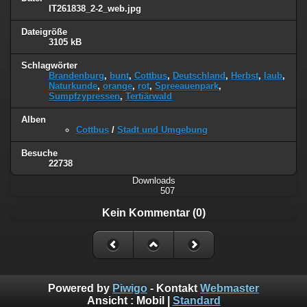
IT261838_2-2_web.jpg
Dateigröße
3105 kB
Schlagwörter
Brandenburg
,
bunt
,
Cottbus
,
Deutschland
,
Herbst
,
laub
,
Naturkunde
,
orange
,
rot
,
Spreeauenpark
,
Sumpfzypressen
,
Tertiärwald
Alben
Cottbus
/
Stadt und Umgebung
Besuche
22738
Downloads
507
Kein Kommentar (0)
Powered by
Piwigo
- Kontakt
Webmaster
Ansicht :
Mobil
|
Standard