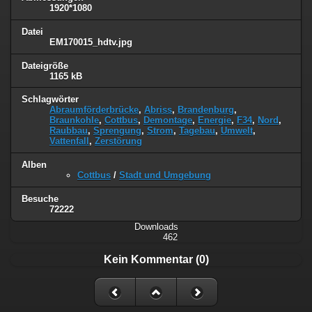
1920*1080
Datei
EM170015_hdtv.jpg
Dateigröße
1165 kB
Schlagwörter
Abraumförderbrücke
,
Abriss
,
Brandenburg
,
Braunkohle
,
Cottbus
,
Demontage
,
Energie
,
F34
,
Nord
,
Raubbau
,
Sprengung
,
Strom
,
Tagebau
,
Umwelt
,
Vattenfall
,
Zerstörung
Alben
Cottbus
/
Stadt und Umgebung
Besuche
72222
Downloads
462
Kein Kommentar (0)