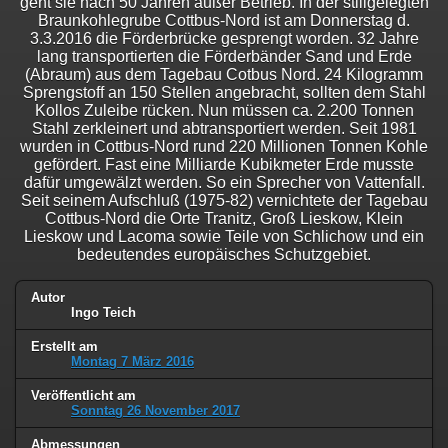
geht sie nach 50 Jahren außer Betrieb. In der stillgelegten
Braunkohlegrube Cottbus-Nord ist am Donnerstag d.
3.3.2016 die Förderbrücke gesprengt worden. 32 Jahre
lang transportierten die Förderbänder Sand und Erde
(Abraum) aus dem Tagebau Cotbus Nord. 24 Kilogramm
Sprengstoff an 150 Stellen angebracht, sollten dem Stahl
Kollos Zuleibe rücken. Nun müssen ca. 2.200 Tonnen
Stahl zerkleinert und abtransportiert werden. Seit 1981
wurden in Cottbus-Nord rund 220 Millionen Tonnen Kohle
gefördert. Fast eine Milliarde Kubikmeter Erde musste
dafür umgewälzt werden. So ein Sprecher von Vattenfall.
Seit seinem Aufschluß (1975-82) vernichtete der Tagebau
Cottbus-Nord die Orte Tranitz, Groß Lieskow, Klein
Lieskow und Lacoma sowie Teile von Schlichow und ein
bedeutendes europäisches Schutzgebiet.
Autor
Ingo Teich
Erstellt am
Montag 7 März 2016
Veröffentlicht am
Sonntag 26 November 2017
Abmessungen