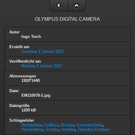
OLYMPUS DIGITAL CAMERA
Autor
Ingo Teich
Erstellt am
Sonntag 1 Januar 2017
Veröffentlicht am
Montag 9 Januar 2017
Abmessungen
1920*1440
Datei
EM110078-2.jpg
Dateigröße
1209 kB
Schlagwörter
Architektur
,
Cottbus
,
Design
,
Gesamtschule
,
Perspektive
,
Schule
,
struktur
,
Theodor Fontane