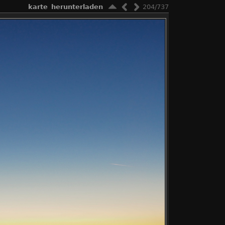
karte
herunterladen
204/737