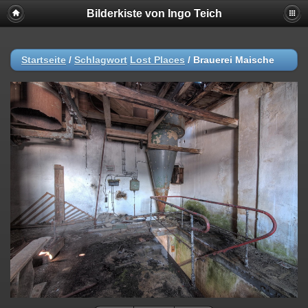
Bilderkiste von Ingo Teich
Startseite
/
Schlagwort
Lost Places
/
Brauerei Maische