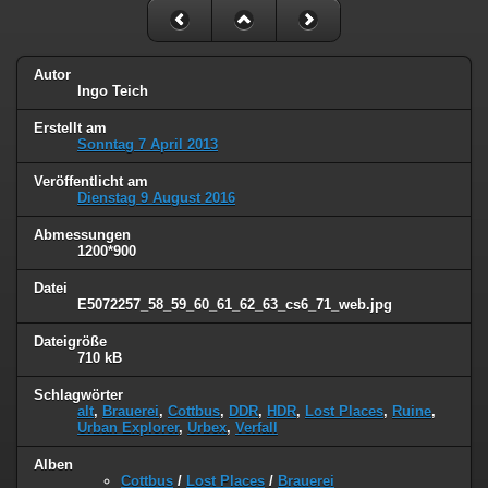
Autor
Ingo Teich
Erstellt am
Sonntag 7 April 2013
Veröffentlicht am
Dienstag 9 August 2016
Abmessungen
1200*900
Datei
E5072257_58_59_60_61_62_63_cs6_71_web.jpg
Dateigröße
710 kB
Schlagwörter
alt
,
Brauerei
,
Cottbus
,
DDR
,
HDR
,
Lost Places
,
Ruine
,
Urban Explorer
,
Urbex
,
Verfall
Alben
Cottbus
/
Lost Places
/
Brauerei