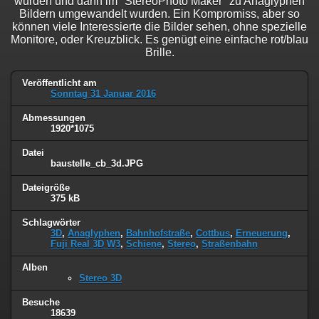
wurden und dann im "StereoPhoto Maker" zu Anaglyphen
Bildern umgewandelt wurden. Ein Kompromiss, aber so
können viele Interessierte die Bilder sehen, ohne spezielle
Monitore, oder Kreuzblick. Es genügt eine einfache rot/blau
Brille.
Veröffentlicht am
Sonntag 31 Januar 2016
Abmessungen
1920*1075
Datei
baustelle_cb_3d.JPG
Dateigröße
375 kB
Schlagwörter
3D
,
Anaglyphen
,
Bahnhofstraße
,
Cottbus
,
Erneuerung
,
Fuji Real 3D W3
,
Schiene
,
Stereo
,
Straßenbahn
Alben
Stereo 3D
Besuche
18639