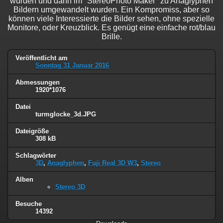
wurden und dann im "StereoPhoto Maker" zu Anaglyphen
Bildern umgewandelt wurden. Ein Kompromiss, aber so
können viele Interessierte die Bilder sehen, ohne spezielle
Monitore, oder Kreuzblick. Es genügt eine einfache rot/blau
Brille.
Veröffentlicht am
Sonntag 31 Januar 2016
Abmessungen
1920*1076
Datei
turmglocke_3d.JPG
Dateigröße
308 kB
Schlagwörter
3D
,
Anaglyphen
,
Fuji Real 3D W3
,
Stereo
Alben
Stereo 3D
Besuche
14392