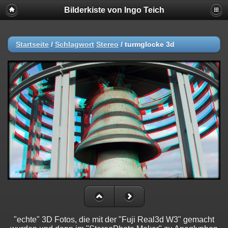
Bilderkiste von Ingo Teich
Startseite
/
Schlagwort
Stereo
/
turmglocke 3d
"echte" 3D Fotos, die mit der "Fuji Real3d W3" gemacht