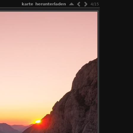
karte
herunterladen
4/15