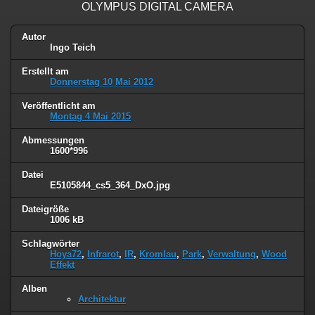
OLYMPUS DIGITAL CAMERA
Autor
Ingo Teich
Erstellt am
Donnerstag 10 Mai 2012
Veröffentlicht am
Montag 4 Mai 2015
Abmessungen
1600*996
Datei
E5105844_cs5_364_DxO.jpg
Dateigröße
1006 kB
Schlagwörter
Hoya72
,
Infrarot
,
IR
,
Kromlau
,
Park
,
Verwaltung
,
Wood
Effekt
Alben
Architektur