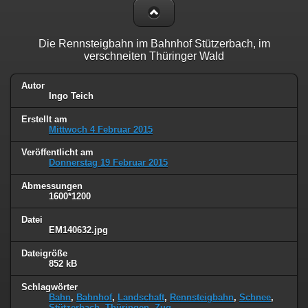
Die Rennsteigbahn im Bahnhof Stützerbach, im
verschneiten Thüringer Wald
Autor
Ingo Teich
Erstellt am
Mittwoch 4 Februar 2015
Veröffentlicht am
Donnerstag 19 Februar 2015
Abmessungen
1600*1200
Datei
EM140632.jpg
Dateigröße
852 kB
Schlagwörter
Bahn
,
Bahnhof
,
Landschaft
,
Rennsteigbahn
,
Schnee
,
Stützerbach
,
Thüringen
,
Zug