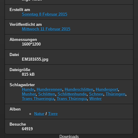
Erstellt am
Sonntag 8 Februar 2015
Veröffentlicht am
Mittwoch 11 Februar 2015
Abmessungen
1600*1200
Datei
EM181655.jpg
Dateigröße
815 kB
Schlagwörter
Hunde
,
Hunderennen
,
Hundeschlitten
,
Hundesport
,
Musher
,
Schlitten
,
Schlittenhunde
,
Schnee
,
Thüringen
,
Trans Thueringia
,
Trans Thüringia
,
Winter
Alben
Natur
/
Tiere
Besuche
64919
Downloads