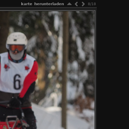
karte
herunterladen
8/18