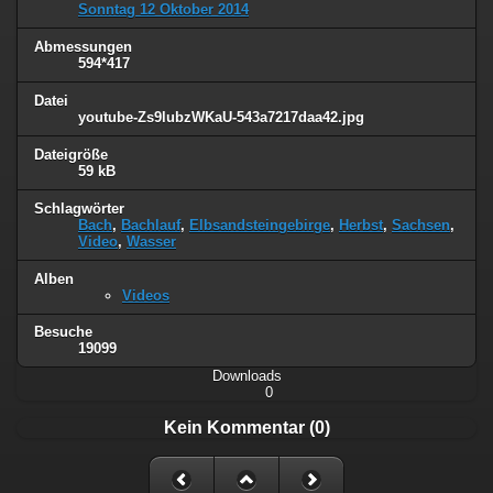
Sonntag 12 Oktober 2014
Abmessungen
594*417
Datei
youtube-Zs9lubzWKaU-543a7217daa42.jpg
Dateigröße
59 kB
Schlagwörter
Bach
,
Bachlauf
,
Elbsandsteingebirge
,
Herbst
,
Sachsen
,
Video
,
Wasser
Alben
Videos
Besuche
19099
Downloads
0
Kein Kommentar (0)