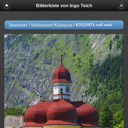
Bilderkiste von Ingo Teich
Startseite
/
Schlagwort
Königsee
/
E3123971-cs6 web