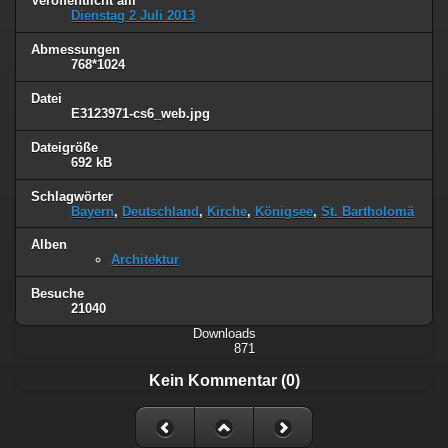
Veröffentlicht am
Dienstag 2 Juli 2013
Abmessungen
768*1024
Datei
E3123971-cs6_web.jpg
Dateigröße
692 kB
Schlagwörter
Bayern
,
Deutschland
,
Kirche
,
Königsee
,
St. Bartholomä
Alben
Architektur
Besuche
21040
Downloads
871
Kein Kommentar (0)