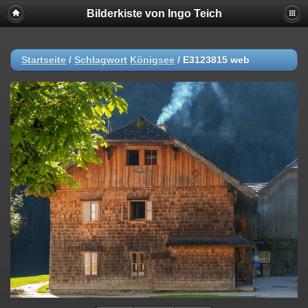
Bilderkiste von Ingo Teich
Startseite
/
Schlagwort
Königsee
/
E3123815 web