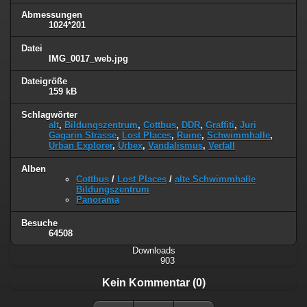
Abmessungen
1024*201
Datei
IMG_0017_web.jpg
Dateigröße
159 kB
Schlagwörter
alt
,
Bildungszentrum
,
Cottbus
,
DDR
,
Graffiti
,
Juri
Gagarin Strasse
,
Lost Places
,
Ruine
,
Schwimmhalle
,
Urban Explorer
,
Urbex
,
Vandalismus
,
Verfall
Alben
Cottbus
/
Lost Places
/
alte Schwimmhalle
Bildungszentrum
Panorama
Besuche
64508
Downloads
903
Kein Kommentar (0)