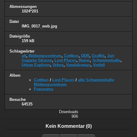
Abmessungen
1024*201
Datei
IMG_0017_web.jpg
Dateigröße
159 kB
Schlagwörter
alt
,
Bildungszentrum
,
Cottbus
,
DDR
,
Graffiti
,
Juri
Gagarin Strasse
,
Lost Places
,
Ruine
,
Schwimmhalle
,
Urban Explorer
,
Urbex
,
Vandalismus
,
Verfall
Alben
Cottbus
/
Lost Places
/
alte Schwimmhalle
Bildungszentrum
Panorama
Besuche
64535
Downloads
906
Kein Kommentar (0)