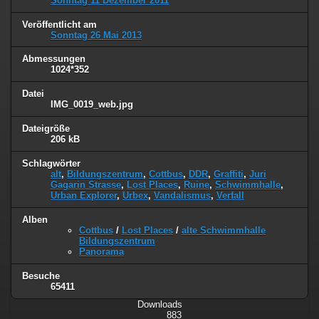
Sonntag 11 Dezember 2011
Veröffentlicht am
Sonntag 26 Mai 2013
Abmessungen
1024*352
Datei
IMG_0019_web.jpg
Dateigröße
206 kB
Schlagwörter
alt
,
Bildungszentrum
,
Cottbus
,
DDR
,
Graffiti
,
Juri
Gagarin Strasse
,
Lost Places
,
Ruine
,
Schwimmhalle
,
Urban Explorer
,
Urbex
,
Vandalismus
,
Verfall
Alben
Cottbus
/
Lost Places
/
alte Schwimmhalle
Bildungszentrum
Panorama
Besuche
65411
Downloads
883