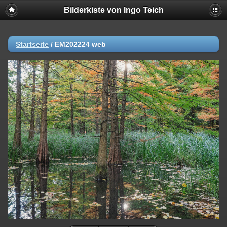
Bilderkiste von Ingo Teich
Startseite
/
EM202224 web