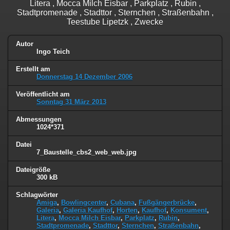
Litera , Mocca Milch Eisbar , Parkplatz , Rubin ,
Stadtpromenade , Stadttor , Sternchen , Straßenbahn ,
Teestube Lipetzk , Zwecke
Autor
Ingo Teich
Erstellt am
Donnerstag 14 Dezember 2006
Veröffentlicht am
Sonntag 31 März 2013
Abmessungen
1024*371
Datei
7_Baustelle_cbs2_web_web.jpg
Dateigröße
300 kB
Schlagwörter
Amiga
,
Bowlingcenter
,
Cubana
,
Fußgängerbrücke
,
Galeria
,
Galeria Kaufhof
,
Horten
,
Kaufhof
,
Konsument
,
Litera
,
Mocca Milch Eisbar
,
Parkplatz
,
Rubin
,
Stadtpromenade
,
Stadttor
,
Sternchen
,
Straßenbahn
,