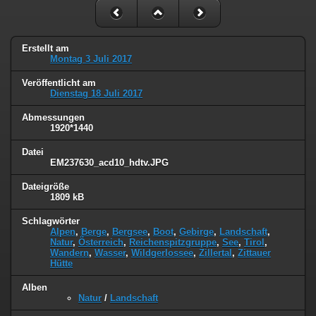
Erstellt am
Montag 3 Juli 2017
Veröffentlicht am
Dienstag 18 Juli 2017
Abmessungen
1920*1440
Datei
EM237630_acd10_hdtv.JPG
Dateigröße
1809 kB
Schlagwörter
Alpen
,
Berge
,
Bergsee
,
Boot
,
Gebirge
,
Landschaft
,
Natur
,
Österreich
,
Reichenspitzgruppe
,
See
,
Tirol
,
Wandern
,
Wasser
,
Wildgerlossee
,
Zillertal
,
Zittauer
Hütte
Alben
Natur
/
Landschaft