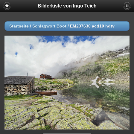
Bilderkiste von Ingo Teich
Startseite
/
Schlagwort
Boot
/
EM237630 acd10 hdtv