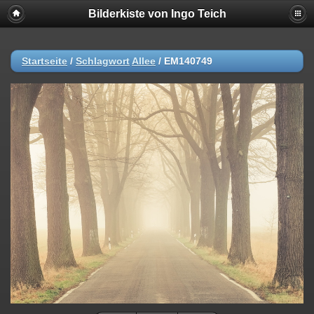
Bilderkiste von Ingo Teich
Startseite
/
Schlagwort
Allee
/
EM140749