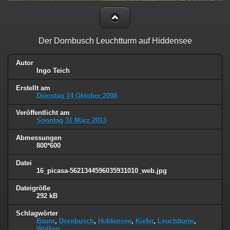
Der Dornbusch Leuchtturm auf Hiddensee
Autor
Ingo Teich
Erstellt am
Dienstag 14 Oktober 2008
Veröffentlicht am
Sonntag 31 März 2013
Abmessungen
800*600
Datei
16_picasa-5621344596035931010_web.jpg
Dateigröße
292 kB
Schlagwörter
Baum
,
Dornbusch
,
Hiddensee
,
Kiefer
,
Leuchtturm
,
Wolken