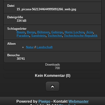
Datei
15_picasa-5621344644995091266_web.jpg
Dateigröße
334 kB
Schlagwörter
Baum
,
Berge
,
Böhmen
,
Gebirge
,
Horni Lochov
,
Jicin
,
Paradies
,
Sandstein
,
Tschechei
,
Tschechische Republik
Alben
Natur
/
Landschaft
Besuche
30741
Downloads
700
Kein Kommentar (0)
Powered by
Piwigo
- Kontakt
Webmaster