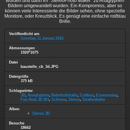
wurden und dann im "StereoPhoto Maker" zu Anaglyphen
Bildern umgewandelt wurden. Ein Kompromiss, aber so
können viele Interessierte die Bilder sehen, ohne spezielle
Monitore, oder Kreuzblick. Es genügt eine einfache rot/blau
Brille.
Veröffentlicht am
Sonntag 31 Januar 2016
Abmessungen
1920*1075
Datei
baustelle_cb_3d.JPG
Dateigröße
375 kB
Schlagwörter
3D
,
Anaglyphen
,
Bahnhofstraße
,
Cottbus
,
Erneuerung
,
Fuji Real 3D W3
,
Schiene
,
Stereo
,
Straßenbahn
Alben
Stereo 3D
Besuche
18662