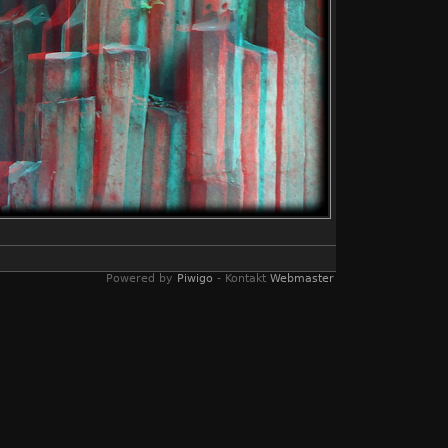
Powered by
Piwigo
- Kontakt
Webmaster
lyphen Bildern umgewandelt wurden. Ein
s genügt eine einfache rot/blau Brille.
See
,
Stereo
,
Wasser