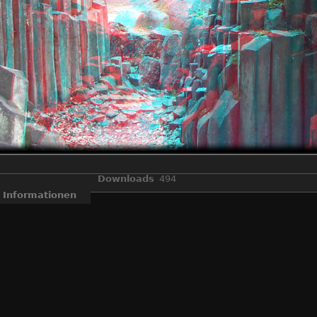
Downloads
494
Informationen
eal3d W3" gemacht wurden und dann im "StereoPhoto Maker" zu Anag
essierte die Bilder sehen, ohne spezielle Monitore, oder Kreuzblick. E
salt
,
Brücke
,
Fuji Real 3D W3
,
Kromlau
,
Kromlauer Park
,
Rakotz
,
Veröffentlicht am
Sonntag 31 Januar 2016