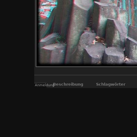
Beschreibung
Schlagwörter
Anmeldung
"echte" 3D Fotos, die mit der "Fuji R
Kompromiss, aber so können viele Inter
3D
,
Anaglyphen
,
Ba