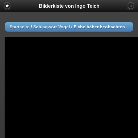
Bilderkiste von Ingo Teich
Startseite
/
Schlagwort
Vogel
/
Eichelhäher beobachten