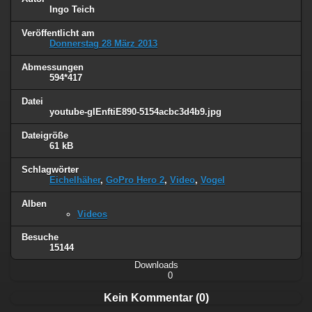
Ingo Teich
Veröffentlicht am
Donnerstag 28 März 2013
Abmessungen
594*417
Datei
youtube-gIEnftiE890-5154acbc3d4b9.jpg
Dateigröße
61 kB
Schlagwörter
Eichelhäher
,
GoPro Hero 2
,
Video
,
Vogel
Alben
Videos
Besuche
15144
Downloads
0
Kein Kommentar (0)