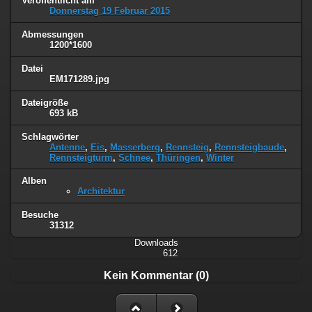
Veröffentlicht am
Donnerstag 19 Februar 2015
Abmessungen
1200*1600
Datei
EM171289.jpg
Dateigröße
693 kB
Schlagwörter
Antenne
,
Eis
,
Masserberg
,
Rennsteig
,
Rennsteigbaude
,
Rennsteigturm
,
Schnee
,
Thüringen
,
Winter
Alben
Architektur
Besuche
31312
Downloads
612
Kein Kommentar (0)