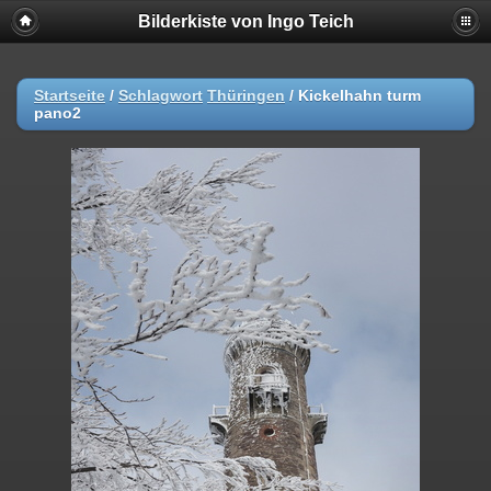
Bilderkiste von Ingo Teich
Startseite
/
Schlagwort
Thüringen
/
Kickelhahn turm
pano2