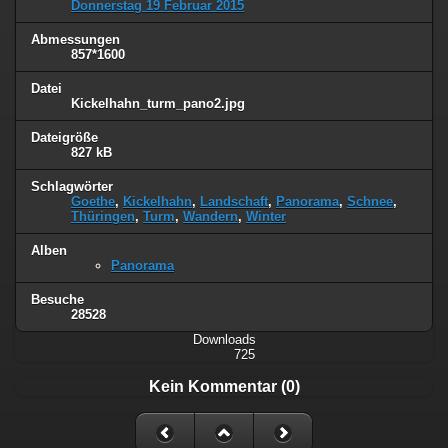
Donnerstag 19 Februar 2015
Abmessungen
857*1600
Datei
Kickelhahn_turm_pano2.jpg
Dateigröße
827 kB
Schlagwörter
Goethe
,
Kickelhahn
,
Landschaft
,
Panorama
,
Schnee
,
Thüringen
,
Turm
,
Wandern
,
Winter
Alben
Panorama
Besuche
28528
Downloads
725
Kein Kommentar (0)