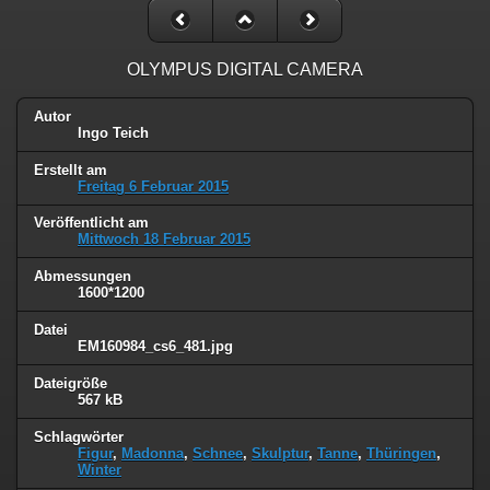
OLYMPUS DIGITAL CAMERA
Autor
Ingo Teich
Erstellt am
Freitag 6 Februar 2015
Veröffentlicht am
Mittwoch 18 Februar 2015
Abmessungen
1600*1200
Datei
EM160984_cs6_481.jpg
Dateigröße
567 kB
Schlagwörter
Figur
,
Madonna
,
Schnee
,
Skulptur
,
Tanne
,
Thüringen
,
Winter