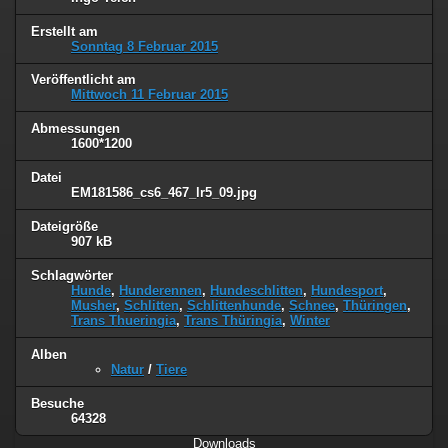
Erstellt am
Sonntag 8 Februar 2015
Veröffentlicht am
Mittwoch 11 Februar 2015
Abmessungen
1600*1200
Datei
EM181586_cs6_467_lr5_09.jpg
Dateigröße
907 kB
Schlagwörter
Hunde
,
Hunderennen
,
Hundeschlitten
,
Hundesport
,
Musher
,
Schlitten
,
Schlittenhunde
,
Schnee
,
Thüringen
,
Trans Thueringia
,
Trans Thüringia
,
Winter
Alben
Natur
/
Tiere
Besuche
64328
Downloads