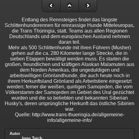
Entlang des Rennsteiges findet das längste
Schlittenhunderennen für reinrassige Hunde Mitteleuropas,
die Trans Thüringia, statt. Teams aus allen Regionen
Deutschlands und dem europäischen Ausland nehmen
daran teil.
Mehr als 500 Schlittenhunde mit ihren Führern (Musher)
gehen auf die ca. 280 Kilometer lange Strecke, die in
sieben Etappen bewältigt werden muss. Es starten die
großen, freundlichen und kräftigen Alaskan Malamuten aus
dem Norden Amerikas, die ungeduldigen und
arbeitswilligen Grönlandhunde, die auch heute noch in
ihrem Herkunftsland Grönland als Arbeitstiere eingesetzt
werden; ferner die weißen, quirligen Samojeden, die vom
Völkerstamm der Samojeden im Gebiet des Ural gezüchtet
wurden und die so beliebten und bekannten Siberian
Husky's, deren ursprüngliche Herkunft das östliche Sibirien
war.
Quelle: http://www.trans-thueringia.de/allgemeine-
info/allgemeine-info/
Autor
Ingo Teich