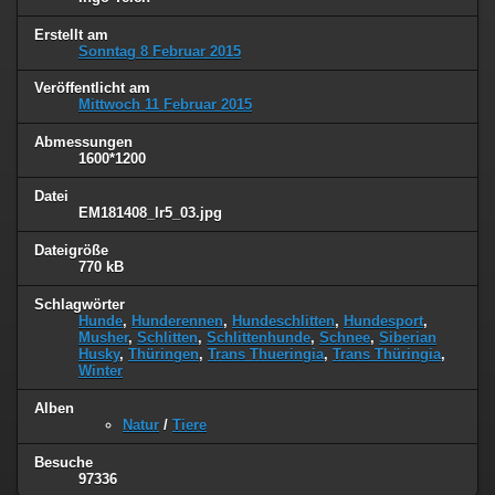
Erstellt am
Sonntag 8 Februar 2015
Veröffentlicht am
Mittwoch 11 Februar 2015
Abmessungen
1600*1200
Datei
EM181408_lr5_03.jpg
Dateigröße
770 kB
Schlagwörter
Hunde
,
Hunderennen
,
Hundeschlitten
,
Hundesport
,
Musher
,
Schlitten
,
Schlittenhunde
,
Schnee
,
Siberian
Husky
,
Thüringen
,
Trans Thueringia
,
Trans Thüringia
,
Winter
Alben
Natur
/
Tiere
Besuche
97336