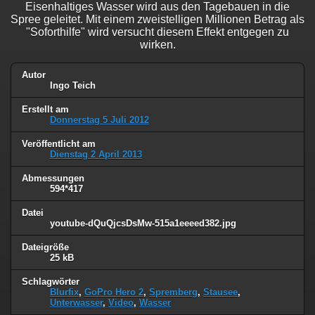
Eisenhaltiges Wasser wird aus den Tagebauen in die
Spree geleitet. Mit einem zweistelligen Millionen Betrag als
"Soforthilfe" wird versucht diesem Effekt entgegen zu
wirken.
Autor
Ingo Teich
Erstellt am
Donnerstag 5 Juli 2012
Veröffentlicht am
Dienstag 2 April 2013
Abmessungen
594*417
Datei
youtube-dQuQjcsDsMw-515a1eeeed382.jpg
Dateigröße
25 kB
Schlagwörter
Blurfix
,
GoPro Hero 2
,
Spremberg
,
Stausee
,
Unterwasser
,
Video
,
Wasser